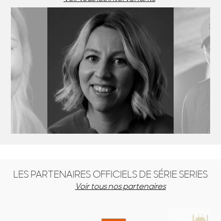
UNEN
LYDIA HAMPSON
RO
te - Finlande
Productrice - UK
Scénariste
LES PARTENAIRES OFFICIELS DE SÉRIE SERIES
Voir tous nos partenaires