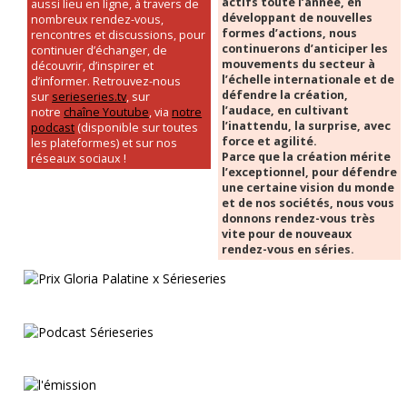
actifs toute l’année, en
aussi lieu en ligne, à travers de
développant de nouvelles
nombreux rendez-vous,
formes d’actions, nous
rencontres et discussions, pour
continuerons d’anticiper les
continuer d’échanger, de
mouvements du secteur à
découvrir, d’inspirer et
l’échelle internationale et de
d’informer. Retrouvez-nous
défendre la création,
sur
serieseries.tv
, sur
l’audace, en cultivant
notre
chaîne Youtube
, via
notre
l’inattendu, la surprise, avec
podcast
(disponible sur toutes
force et agilité.
les plateformes) et sur nos
Parce que la création mérite
réseaux sociaux !
l’exceptionnel, pour défendre
une certaine vision du monde
et de nos sociétés, nous vous
donnons rendez-vous très
vite pour de nouveaux
rendez-vous en séries.