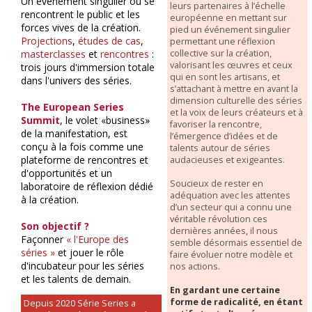
Un événement singulier où se
leurs partenaires à l’échelle
rencontrent le public et les
européenne en mettant sur
forces vives de la création.
pied un événement singulier
Projections
,
études de cas
,
permettant une réflexion
collective sur la création,
masterclasses
et
rencontres
:
valorisant les œuvres et ceux
trois jours d'immersion totale
qui en sont les artisans, et
dans l'univers des séries.
s’attachant à mettre en avant la
dimension culturelle des séries
The European Series
et la voix de leurs créateurs et à
Summit
, le volet «business»
favoriser la rencontre,
de la manifestation, est
l’émergence d’idées et de
conçu à la fois comme une
talents autour de séries
plateforme de rencontres et
audacieuses et exigeantes.
d'opportunités et un
Soucieux de rester en
laboratoire de réflexion dédié
adéquation avec les attentes
à la création.
d’un secteur qui a connu une
véritable révolution ces
Son objectif ?
dernières années, il nous
Façonner
« l'Europe des
semble désormais essentiel de
séries »
et jouer le rôle
faire évoluer notre modèle et
d'incubateur pour les séries
nos actions.
et les talents de demain.
En gardant une certaine
forme de radicalité, en étant
Depuis 2020 Série Series a