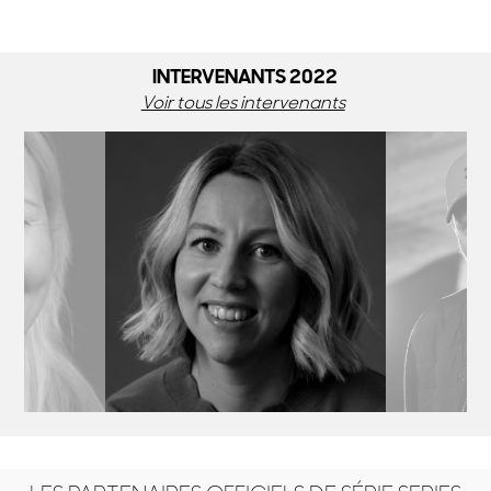
INTERVENANTS 2022
Voir tous les intervenants
UNEN
LYDIA HAMPSON
RO
te - Finlande
Productrice - UK
Scénariste