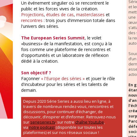
Séri
Un événement singulier où se rencontrent le
et l
public et les forces vives de la création.
mett
Projections
,
études de cas
,
masterclasses
et
une 
rencontres
: trois jours d'immersion totale dans
œuvr
l'univers des séries.
s’at
des 
The European Series Summit
, le volet
la r
auto
«business» de la manifestation, est conçu à la
fois comme une plateforme de rencontres et
Souc
d'opportunités et un laboratoire de réflexion
d’un
dédié à la création.
dern
esse
Son objectif ?
acti
Façonner
« l'Europe des séries »
et jouer le rôle
d'incubateur pour les séries et les talents de
En g
demain.
étan
nouv
d’an
Depuis 2020 Série Series a aussi lieu en ligne, à
l’éc
travers de nombreux rendez-vous, rencontres et
créa
discussions, pour continuer d’échanger, de
surp
découvrir, d’inspirer et d’informer. Retrouvez-nous
Parc
sur
serieseries.tv
, sur notre
chaîne Youtube
,
défe
via
notre podcast
(disponible sur toutes les
soci
plateformes) et sur nos réseaux sociaux !
vite