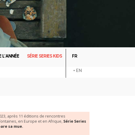
 L'ANNÉE
SÉRIE SERIES KIDS
FR
EN
023, après 11 éditions de rencontres
ifontaines, en Europe et en Afrique,
Série Series
pare sa mue.