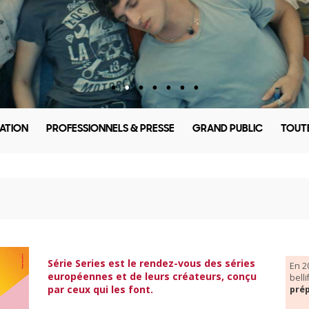
ATION
PROFESSIONNELS & PRESSE
GRAND PUBLIC
TOUTE
Série Series est le rendez-vous des séries
En 2
européennes et de leurs créateurs, conçu
bell
par ceux qui les font.
pré