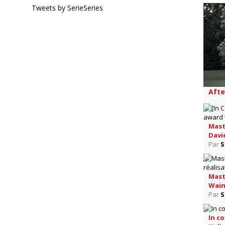
Tweets by SerieSeries
Afte
Maste
Davi
Par
S
Maste
Wain
Par
S
In c