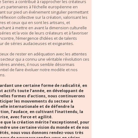
e Series a contribué à rapprocher les créateurs
eurs partenaires à l’échelle européenne en
ant sur pied un événement singulier permettant
réflexion collective sur la création, valorisant les
es et ceux qui en sont les artisans, et
tachant à mettre en avant la dimension culturelle
séries et la voix de leurs créateurs et à favoriser
encontre, l’émergence d’idées et de talents
ur de séries audacieuses et exigeantes.
ieux de rester en adéquation avec les attentes
 secteur qui a connu une véritable révolution ces
ières années, il nous semble désormais
ntiel de faire évoluer notre modèle et nos
ons.
ardant une certaine forme de radicalité, en
t actifs toute l’année, en développant de
elles formes d’actions, nous continuerons
ticiper les mouvements du secteur à
helle internationale et de défendre la
tion, l’audace, en cultivant l’inattendu, la
rise, avec force et agilité.
e que la création mérite l’exceptionnel, pour
ndre une certaine vision du monde et de nos
étés, nous vous donnons rendez-vous très
 pour de nouveaux rendez-vous en séries.