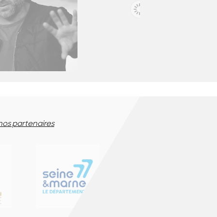
TEM SHAMIR
ALEXANDRE PIEL
, réalisateur - Israël
Directeur adjoint de la fiction - France
 nos partenaires