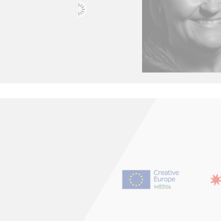
ALICE TYLER
MARI KINN
te -
Productrice - UK
Productrice, journalis