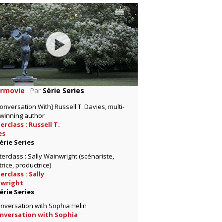
rmovie
Par
Série Series
rclass : Russell T.
es
érie Series
rclass : Sally
wright
érie Series
onversation with Sophia