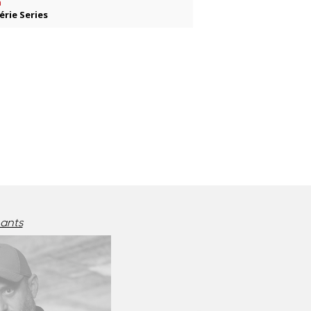
n
érie Series
nants