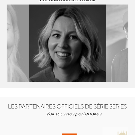
UNEN
LYDIA HAMPSON
RO
te - Finlande
Productrice - UK
Scénariste
LES PARTENAIRES OFFICIELS DE SÉRIE SERIES
Voir tous nos partenaires