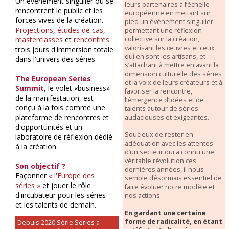
Un événement singulier où se
leurs partenaires à l’échelle
rencontrent le public et les
européenne en mettant sur
forces vives de la création.
pied un événement singulier
Projections
,
études de cas
,
permettant une réflexion
collective sur la création,
masterclasses
et
rencontres
:
valorisant les œuvres et ceux
trois jours d'immersion totale
qui en sont les artisans, et
dans l'univers des séries.
s’attachant à mettre en avant la
dimension culturelle des séries
The European Series
et la voix de leurs créateurs et à
Summit
, le volet «business»
favoriser la rencontre,
de la manifestation, est
l’émergence d’idées et de
conçu à la fois comme une
talents autour de séries
plateforme de rencontres et
audacieuses et exigeantes.
d'opportunités et un
Soucieux de rester en
laboratoire de réflexion dédié
adéquation avec les attentes
à la création.
d’un secteur qui a connu une
véritable révolution ces
Son objectif ?
dernières années, il nous
Façonner
« l'Europe des
semble désormais essentiel de
séries »
et jouer le rôle
faire évoluer notre modèle et
d'incubateur pour les séries
nos actions.
et les talents de demain.
En gardant une certaine
forme de radicalité, en étant
Depuis 2020 Série Series a