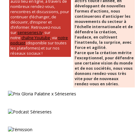
actifs toute l’année, en
aussi lieu en ligne, à travers de
développant de nouvelles
nombreux rendez-vous,
formes d’actions, nous
rencontres et discussions, pour
continuerons d’anticiper les
continuer d’échanger, de
mouvements du secteur à
découvrir, d’inspirer et
l’échelle internationale et de
d’informer. Retrouvez-nous
défendre la création,
sur
serieseries.tv
, sur
l’audace, en cultivant
notre
chaîne Youtube
, via
notre
l’inattendu, la surprise, avec
podcast
(disponible sur toutes
force et agilité.
les plateformes) et sur nos
Parce que la création mérite
réseaux sociaux !
l’exceptionnel, pour défendre
une certaine vision du monde
et de nos sociétés, nous vous
donnons rendez-vous très
vite pour de nouveaux
rendez-vous en séries.